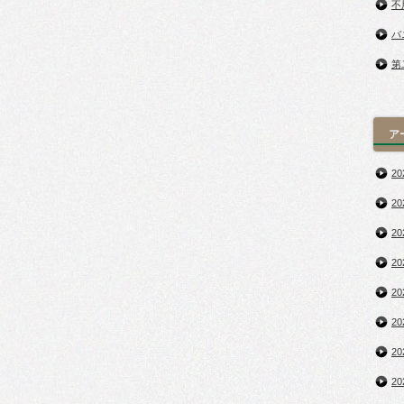
不
バ
第
ア
2
2
2
2
2
2
2
2