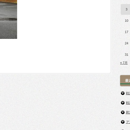
3
10
17
24
31
« 7月
最
戦
戦
慰
ア