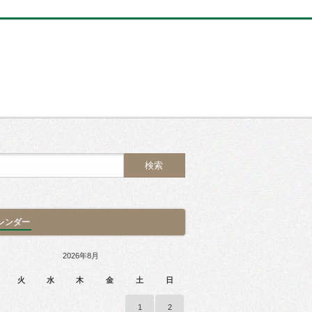
レンダー
2026年8月
火
水
木
金
土
日
1
2