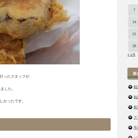
7
14
21
28
« 1月
最
行ったスタッフが、
戦
れました。
戦
しかったです。
慰
ア
不
バ