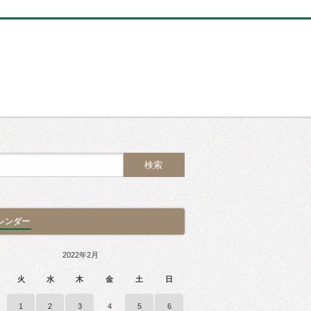
レンダー
2022年2月
火
水
木
金
土
日
1
2
3
4
5
6