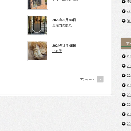
不
バ
2020年 6月 04日
第
斎場内の換気
ア
2024年 2月 05日
いも天
2
2
2
アンケート
2
2
2
2
2