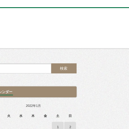
レンダー
2022年1月
火
水
木
金
土
日
1
2