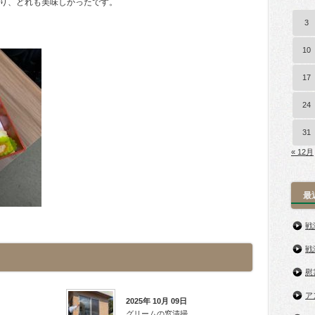
り、どれも美味しかったです。
3
10
17
24
31
« 12月
最
戦
戦
慰
ア
2025年 10月 09日
グリームの窓清掃