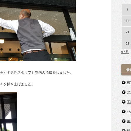
7
14
21
28
« 5月
最
をすす男性スタッフも館内の清掃をしました。
慰
々を拭き上げました。
ア
不
バ
第
壁