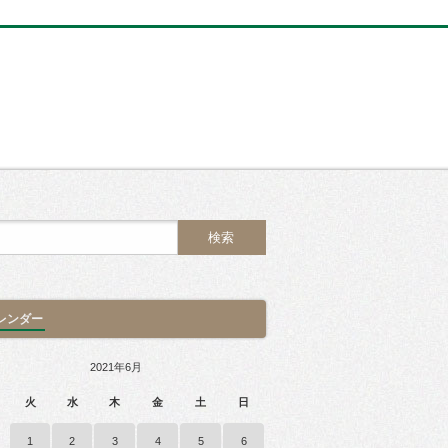
レンダー
2021年6月
火
水
木
金
土
日
1
2
3
4
5
6