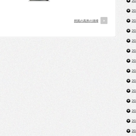
2
2
2
想苑の高所の清掃
2
2
2
2
2
2
2
2
2
2
2