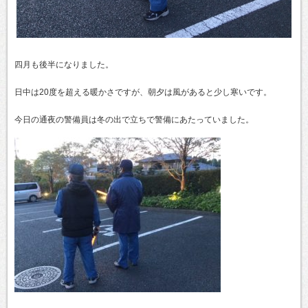
四月も後半になりました。
日中は20度を超える暖かさですが、朝夕は風があると少し寒いです。
今日の通夜の警備員は冬の出で立ちで警備にあたっていました。