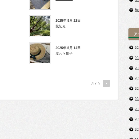
和
2025年 8月 22日
枝切り
ア
2
2025年 5月 14日
麦わら帽子
2
2
2
さくら
2
2
2
2
2