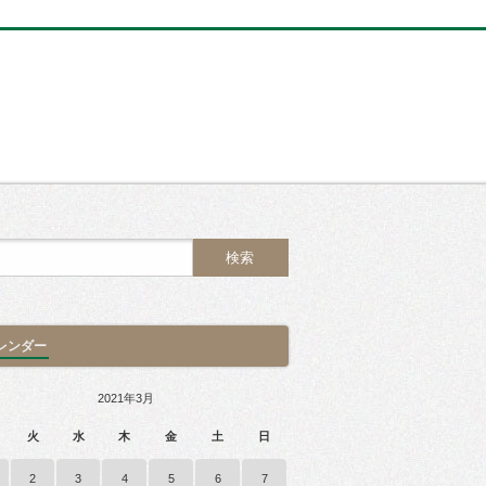
レンダー
2021年3月
火
水
木
金
土
日
2
3
4
5
6
7