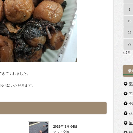
8
15
22
29
« 2月
最
てきてくれました。
慰
お供にいただきます。
ア
不
バ
第
2025年 3月 04日
マット交換
壁