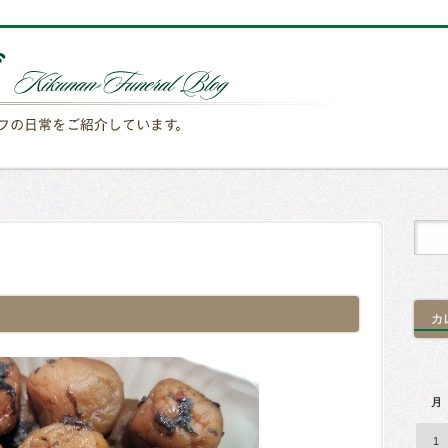
カ
月
1