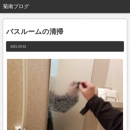
バスルームの清掃
2021.03.01