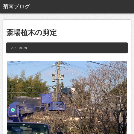
斎場植木の剪定
2021.01.29