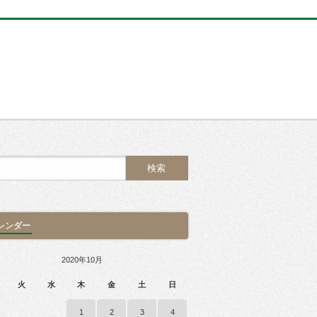
レンダー
2020年10月
火
水
木
金
土
日
1
2
3
4