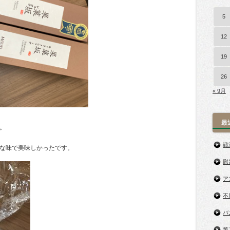
5
12
19
26
« 9月
最
。
戦
な味で美味しかったです。
慰
ア
不
バ
第