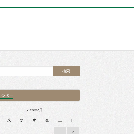
レンダー
2020年8月
火
水
木
金
土
日
1
2