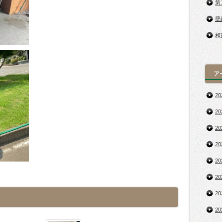
第
壁
和
ア
2
2
2
2
2
2
2
2