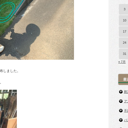
3
10
17
24
31
« 7月
布しました。
最
。
慰
ア
不
バ