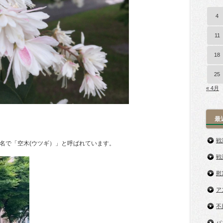
4
11
18
25
« 4月
最
戦
名で「空木(ウツギ）」と呼ばれています。
戦
慰
ア
不
バ