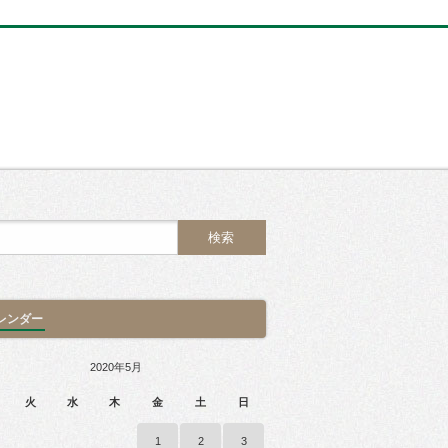
レンダー
2020年5月
火
水
木
金
土
日
1
2
3