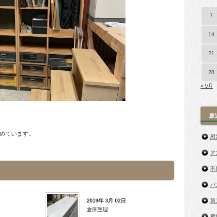
7
14
21
28
« 9月
最
めています。
慰
ア
不
バ
2019年 3月 02日
第
倉庫整理
壁