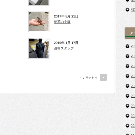
和
2017年 5月 21日
想苑の中庭
ア
2019年 1月 17日
2
誘導スタッフ
2
2
2
キンモクセイ
2
2
2
2
2