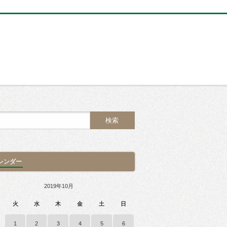
レンダー
2019年10月
火
水
木
金
土
日
1
2
3
4
5
6