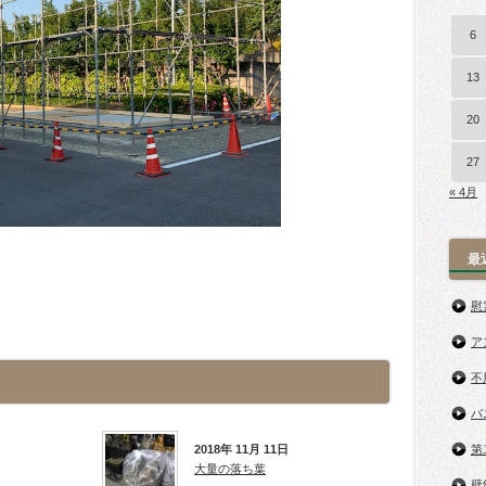
6
13
20
27
« 4月
最
慰
ア
不
バ
2018年 11月 11日
第
大量の落ち葉
壁