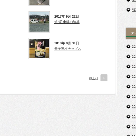
和
2017年 9月 22日
第3駐車場の除草
ア
2018年 8月 31日
2
辛子蓮根チップス
2
2
2
棟上げ
2
2
2
2
2