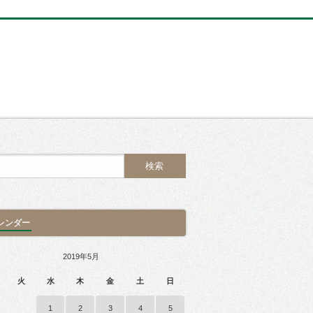
レンダー
2019年5月
火
水
木
金
土
日
1
2
3
4
5