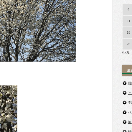
4
11
18
25
« 2月
最
慰
ア
不
バ
第
壁