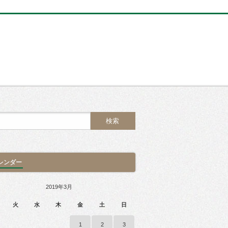
レンダー
2019年3月
火
水
木
金
土
日
1
2
3