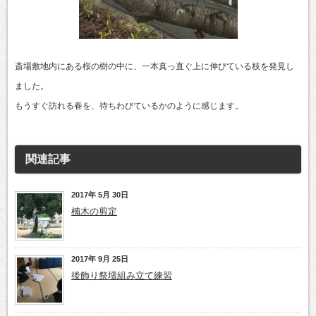
斎場敷地内にある桜の樹の中に、一本真っ直ぐ上に伸びている枝を発見し
ました。
もうすぐ訪れる春を、待ちわびているかのように感じます。
関連記事
2017年 5月 30日
楠木の剪定
2017年 9月 25日
後飾り祭壇組み立て練習