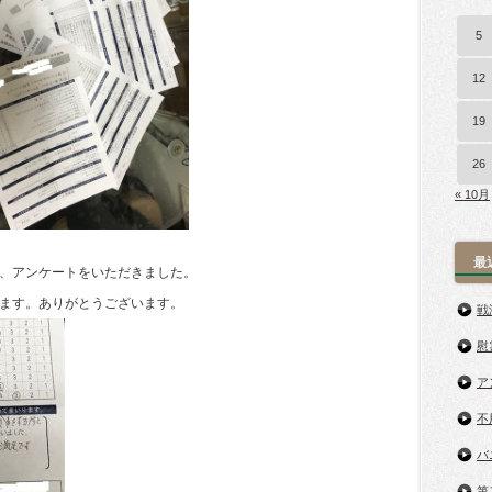
5
12
19
26
« 10月
最
、アンケートをいただきました。
ます。ありがとうございます。
戦
慰
ア
不
バ
第