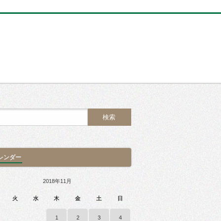
レンダー
2018年11月
火
水
木
金
土
日
1
2
3
4