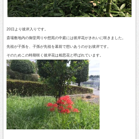
20日より彼岸入りです。
斎場敷地内の御堂周りや想苑の中庭には彼岸花がきれいに咲きました。
先祖が子孫を、子孫が先祖を墓前で想いあうのがお彼岸です。
そのためこの時期咲く彼岸花は相思花と呼ばれています。