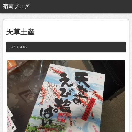
天草土産
2018.04.05